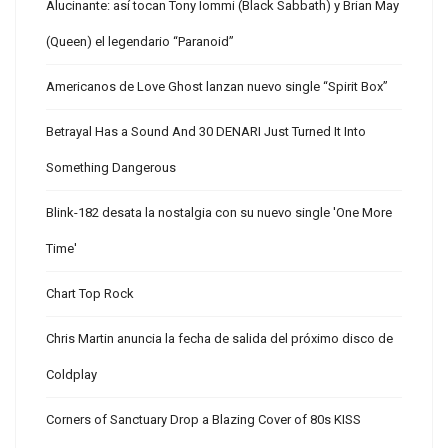
Alucinante: así tocan Tony Iommi (Black Sabbath) y Brian May
(Queen) el legendario “Paranoid”
Americanos de Love Ghost lanzan nuevo single “Spirit Box”
Betrayal Has a Sound And 30 DENARI Just Turned It Into
Something Dangerous
Blink-182 desata la nostalgia con su nuevo single 'One More
Time'
Chart Top Rock
Chris Martin anuncia la fecha de salida del próximo disco de
Coldplay
Corners of Sanctuary Drop a Blazing Cover of 80s KISS