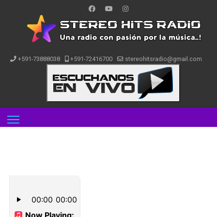
+591-73888038
+591-72416700
stereohitsradio@gmail.com
.