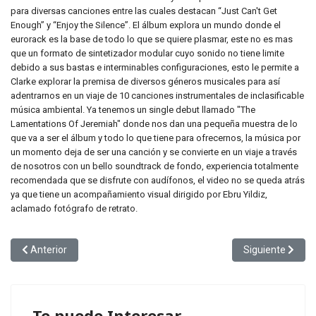
para diversas canciones entre las cuales destacan “Just Can't Get
Enough” y “Enjoy the Silence”. El álbum explora un mundo donde el
eurorack es la base de todo lo que se quiere plasmar, este no es mas
que un formato de sintetizador modular cuyo sonido no tiene limite
debido a sus bastas e interminables configuraciones, esto le permite a
Clarke explorar la premisa de diversos géneros musicales para así
adentrarnos en un viaje de 10 canciones instrumentales de inclasificable
música ambiental. Ya tenemos un single debut llamado "The
Lamentations Of Jeremiah" donde nos dan una pequeña muestra de lo
que va a ser el álbum y todo lo que tiene para ofrecernos, la música por
un momento deja de ser una canción y se convierte en un viaje a través
de nosotros con un bello soundtrack de fondo, experiencia totalmente
recomendada que se disfrute con audífonos, el video no se queda atrás
ya que tiene un acompañamiento visual dirigido por Ebru Yildiz,
aclamado fotógrafo de retrato.
Artículo anterior: Los Rolling Stones presentan “Angry”, el single
Artículo siguien
Anterior
Siguiente
Te puede Interesar