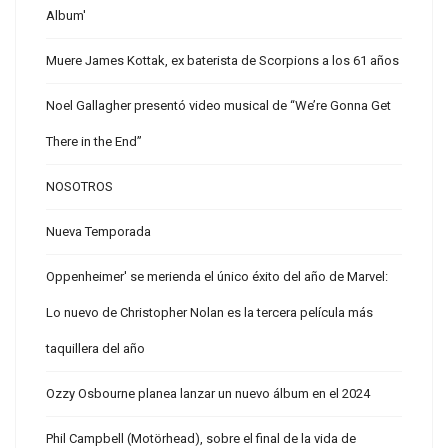
Album'
Muere James Kottak, ex baterista de Scorpions a los 61 años
Noel Gallagher presentó video musical de “We’re Gonna Get
There in the End”
NOSOTROS
Nueva Temporada
Oppenheimer' se merienda el único éxito del año de Marvel:
Lo nuevo de Christopher Nolan es la tercera película más
taquillera del año
Ozzy Osbourne planea lanzar un nuevo álbum en el 2024
Phil Campbell (Motörhead), sobre el final de la vida de