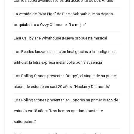
con los supervivientes reales del accidente de Los Andes
La versión de “War Pigs” de Black Sabbath que ha dejado
boquiabierto a Ozzy Osbourne: “La mejor”
Last Call by The Whythouse (Nueva propuesta musical
Los Beatles lanzan su canción final gracias a la inteligencia
artificial: la letra expresa melancolía por la ausencia
Los Rolling Stones presentan “Angry”, el single de su primer
álbum de estudio en casi 20 años, “Hackney Diamonds”
Los Rolling Stones presentan en Londres su primer disco de
estudio en 18 años: “Nos hemos quedado bastante
satisfechos”