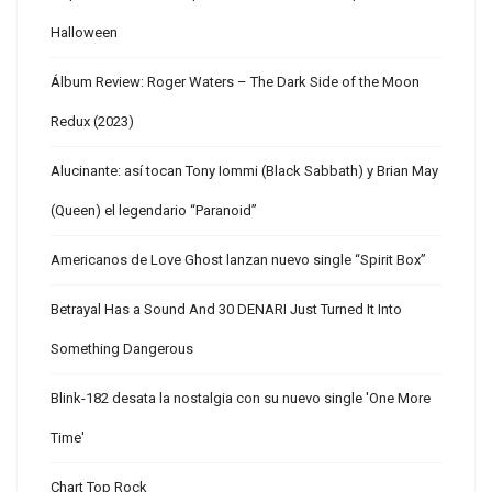
Halloween
Álbum Review: Roger Waters – The Dark Side of the Moon
Redux (2023)
Alucinante: así tocan Tony Iommi (Black Sabbath) y Brian May
(Queen) el legendario “Paranoid”
Americanos de Love Ghost lanzan nuevo single “Spirit Box”
Betrayal Has a Sound And 30 DENARI Just Turned It Into
Something Dangerous
Blink-182 desata la nostalgia con su nuevo single 'One More
Time'
Chart Top Rock