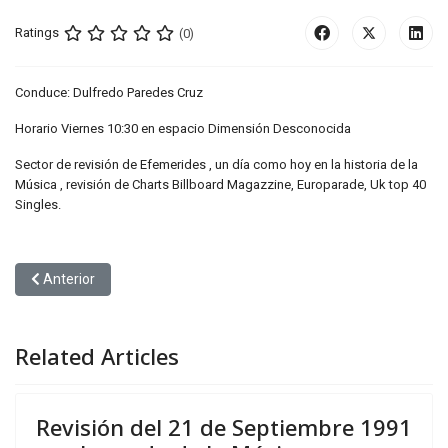
Ratings
(0)
Conduce: Dulfredo Paredes Cruz
Horario Viernes 10:30 en espacio Dimensión Desconocida
Sector de revisión de Efemerides , un día como hoy en la historia de la
Música , revisión de Charts Billboard Magazzine, Europarade, Uk top 40
Singles.
Artículo anterior: Revisión del 21 de Septiembre 1991 en el mundo
Anterior
Related Articles
Revisión del 21 de Septiembre 1991