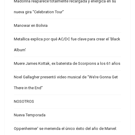
Madonna reaparece totalmente recargada y enérgica en su
nueva gira “Celebration Tour”
Manowar en Bolivia
Metallica explica por qué AC/DC fue clave para crear el 'Black
Album'
Muere James Kottak, ex baterista de Scorpions a los 61 años
Noel Gallagher presentó video musical de “We’re Gonna Get
There in the End”
NOSOTROS
Nueva Temporada
Oppenheimer' se merienda el único éxito del año de Marvel: