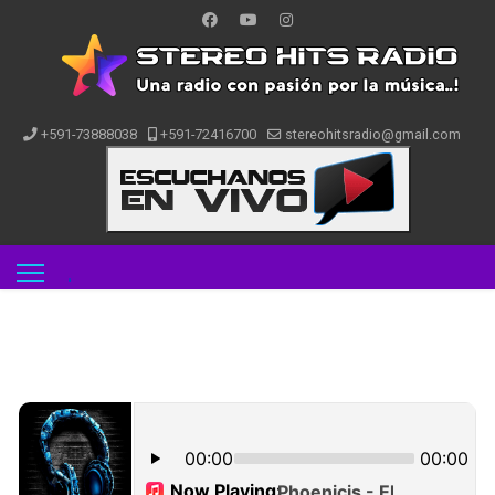
+591-73888038
+591-72416700
stereohitsradio@gmail.com
.