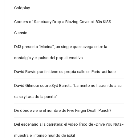
Coldplay
Corners of Sanctuary Drop a Blazing Cover of 80s KISS
Classic
D43 presenta “Marina”, un single que navega entre la
nostalgia y el pulso del pop alternativo
David Bowie por fin tiene su propia calle en París: así luce
David Gilmour sobre Syd Barrett: “Lamento no haber ido a su
casa y tocado la puerta”
De dónde viene el nombre de Five Finger Death Punch?
Del escenario a la carretera: el video lírico de «Drive You Nuts»
muestra el intenso mundo de Exkil