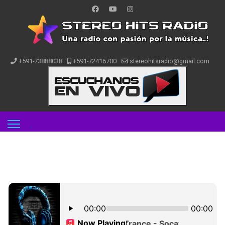
+591-73888038
+591-72416700
stereohitsradio@gmail.com
.