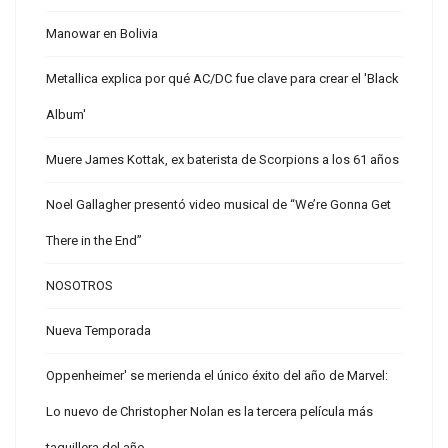
Manowar en Bolivia
Metallica explica por qué AC/DC fue clave para crear el 'Black
Album'
Muere James Kottak, ex baterista de Scorpions a los 61 años
Noel Gallagher presentó video musical de “We’re Gonna Get
There in the End”
NOSOTROS
Nueva Temporada
Oppenheimer' se merienda el único éxito del año de Marvel:
Lo nuevo de Christopher Nolan es la tercera película más
taquillera del año