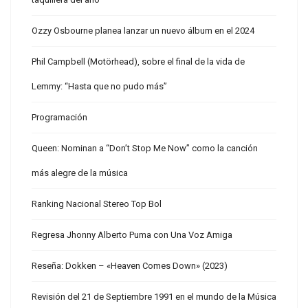
Ozzy Osbourne planea lanzar un nuevo álbum en el 2024
Phil Campbell (Motörhead), sobre el final de la vida de
Lemmy: “Hasta que no pudo más”
Programación
Queen: Nominan a “Don’t Stop Me Now” como la canción
más alegre de la música
Ranking Nacional Stereo Top Bol
Regresa Jhonny Alberto Puma con Una Voz Amiga
Reseña: Dokken – «Heaven Comes Down» (2023)
Revisión del 21 de Septiembre 1991 en el mundo de la Música