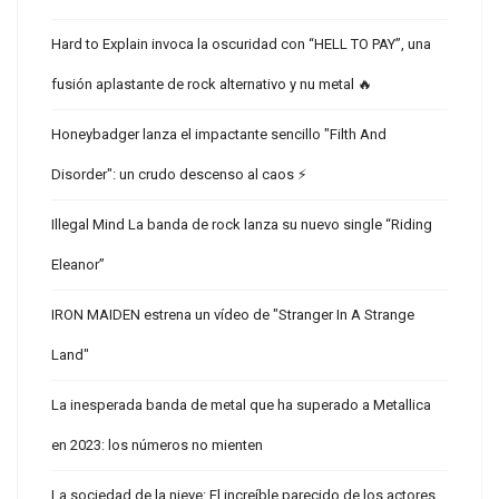
Hard to Explain invoca la oscuridad con “HELL TO PAY”, una
fusión aplastante de rock alternativo y nu metal 🔥
Honeybadger lanza el impactante sencillo "Filth And
Disorder": un crudo descenso al caos ⚡
Illegal Mind La banda de rock lanza su nuevo single “Riding
Eleanor”
IRON MAIDEN estrena un vídeo de "Stranger In A Strange
Land"
La inesperada banda de metal que ha superado a Metallica
en 2023: los números no mienten
La sociedad de la nieve: El increíble parecido de los actores