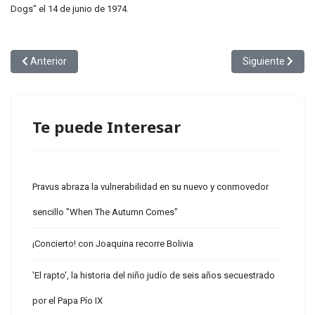
Dogs" el 14 de junio de 1974.
Artículo anterior: La versión de “War Pigs” de Black Sabbath que 
Artículo siguien
Anterior
Siguiente
Te puede Interesar
Pravus abraza la vulnerabilidad en su nuevo y conmovedor
sencillo "When The Autumn Comes"
¡Concierto! con Joaquina recorre Bolivia
'El rapto', la historia del niño judío de seis años secuestrado
por el Papa Pío IX