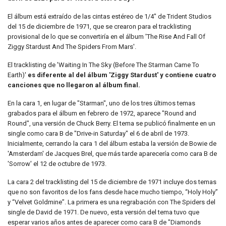
El álbum está extraído de las cintas estéreo de 1/4" de Trident Studios
del 15 de diciembre de 1971, que se crearon para el tracklisting
provisional de lo que se convertiría en el álbum 'The Rise And Fall Of
Ziggy Stardust And The Spiders From Mars'.
El tracklisting de 'Waiting In The Sky (Before The Starman Came To
Earth)'
es diferente al del álbum 'Ziggy Stardust' y contiene cuatro
canciones que no llegaron al álbum final.
En la cara 1, en lugar de "Starman", uno de los tres últimos temas
grabados para el álbum en febrero de 1972, aparece "Round and
Round", una versión de Chuck Berry. El tema se publicó finalmente en un
single como cara B de "Drive-in Saturday" el 6 de abril de 1973.
Inicialmente, cerrando la cara 1 del álbum estaba la versión de Bowie de
'Amsterdam' de Jacques Brel, que más tarde aparecería como cara B de
'Sorrow' el 12 de octubre de 1973.
La cara 2 del tracklisting del 15 de diciembre de 1971 incluye dos temas
que no son favoritos de los fans desde hace mucho tiempo, “Holy Holy”
y “Velvet Goldmine”. La primera es una regrabación con The Spiders del
single de David de 1971. De nuevo, esta versión del tema tuvo que
esperar varios años antes de aparecer como cara B de "Diamonds