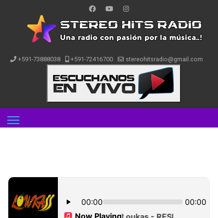
+591-73888038
+591-72416700
stereohitsradio@gmail.com
.