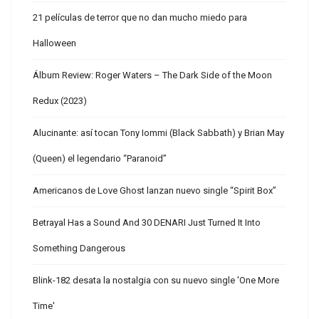
21 películas de terror que no dan mucho miedo para
Halloween
Álbum Review: Roger Waters – The Dark Side of the Moon
Redux (2023)
Alucinante: así tocan Tony Iommi (Black Sabbath) y Brian May
(Queen) el legendario “Paranoid”
Americanos de Love Ghost lanzan nuevo single “Spirit Box”
Betrayal Has a Sound And 30 DENARI Just Turned It Into
Something Dangerous
Blink-182 desata la nostalgia con su nuevo single 'One More
Time'