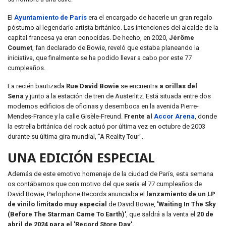
El
Ayuntamiento de París
era el encargado de hacerle un gran regalo
póstumo al legendario artista británico. Las intenciones del alcalde de la
capital francesa ya eran conocidas. De hecho, en 2020,
Jérôme
Coumet
, fan declarado de Bowie, reveló que estaba planeando la
iniciativa, que finalmente se ha podido llevar a cabo por este 77
cumpleaños.
La recién bautizada
Rue David Bowie
se encuentra
a orillas del
Sena
y junto a la estación de tren de Austerlitz. Está situada entre dos
modernos edificios de oficinas y desemboca en la avenida Pierre-
Mendes-France y la calle Gisèle-Freund.
Frente al
Accor Arena
, donde
la estrella británica del rock actuó por última vez en octubre de 2003
durante su última gira mundial, "A Reality Tour".
UNA EDICIÓN ESPECIAL
Además de este emotivo homenaje de la ciudad de París, esta semana
os contábamos que con motivo del que sería el 77 cumpleaños de
David Bowie, Parlophone Records anunciaba el
lanzamiento de un LP
de vinilo limitado muy especial
de David Bowie,
'Waiting In The Sky
(Before The Starman Came To Earth)'
, que saldrá a la venta el
20 de
abril de 2024 para el 'Record Store Day'.