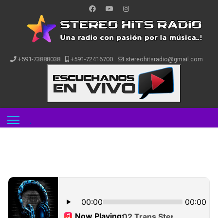
+591-73888038
+591-72416700
stereohitsradio@gmail.com
.