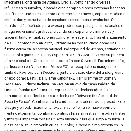
integrantes, originaria de Atenas, Grecia. Combinando diversas
influencias musicales, la banda crea composiciones extensas basadas
en riffs contundentes, cambios de tempo dinámicos, capas melódicas
intrincadas y estructuras de canciones en constante evolución. Su
sonido está diseñado para evocar poderosos paisajes emocionales e
imágenes cinematográficas, creando una experiencia inmersiva y
visceral, tanto en grabaciones como en el escenario. Tras el lanzamiento
de su EP homónimo en 2022, Urstaat se ha consolidado como una
fuerza activa en la escena musical underground de Atenas, actuando en
una amplia gama de salas y espacios DIY. En 2024, lanzaron su primera
gira nacional por Grecia en colaboración con Sevengill. Ese mismo año,
participaron en Noise from Above #01, el recopilatorio inaugural en
vinilo de Rooftop Jam Sessions, junto a artistas clave del underground
griego como Last Rizla, Blame Kandinsky, Half Gramme of Soma y
Godsleep. El disco incluye una versión en vivo del tema inédito de
Urstaat, “Misha 039”. Urstaat regresa con su declaración más
contundente e inflexible hasta la fecha en "Between the Sea and the
Security Fence". Combinando la crudeza del stoner rock, la pesadez del
sludge y el rock instrumental expansivo, el tema se mueve como un
frente de tormenta, combinando atmósferas siniestras, melodías tristes
y riffs que impactan con una fuerza sísmica. Más que simple música, la
pieza canaliza la emoción cruda, el dolor, la rabia y la resistencia en un
paisaje sonoro que se siente a la vez cinematográfico e inmediato. Su