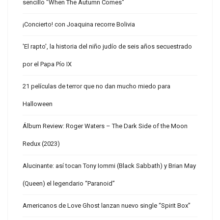
sencillo "When The Autumn Comes"
¡Concierto! con Joaquina recorre Bolivia
'El rapto', la historia del niño judío de seis años secuestrado
por el Papa Pío IX
21 películas de terror que no dan mucho miedo para
Halloween
Álbum Review: Roger Waters – The Dark Side of the Moon
Redux (2023)
Alucinante: así tocan Tony Iommi (Black Sabbath) y Brian May
(Queen) el legendario “Paranoid”
Americanos de Love Ghost lanzan nuevo single “Spirit Box”