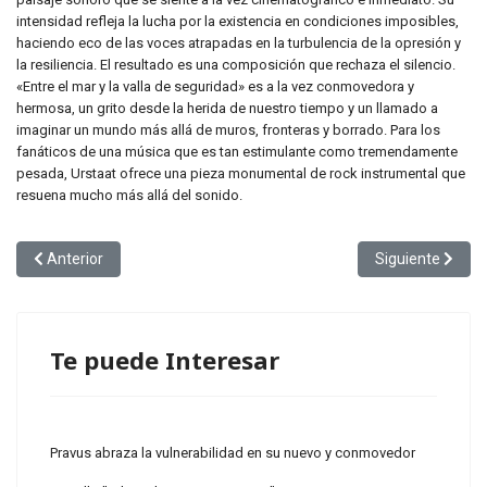
intensidad refleja la lucha por la existencia en condiciones imposibles,
haciendo eco de las voces atrapadas en la turbulencia de la opresión y
la resiliencia. El resultado es una composición que rechaza el silencio.
«Entre el mar y la valla de seguridad» es a la vez conmovedora y
hermosa, un grito desde la herida de nuestro tiempo y un llamado a
imaginar un mundo más allá de muros, fronteras y borrado. Para los
fanáticos de una música que es tan estimulante como tremendamente
pesada, Urstaat ofrece una pieza monumental de rock instrumental que
resuena mucho más allá del sonido.
Artículo anterior: Wes Krux lanza “Logos”, un sencillo de Art Rock qu
Artículo siguien
Anterior
Siguiente
Te puede Interesar
Pravus abraza la vulnerabilidad en su nuevo y conmovedor