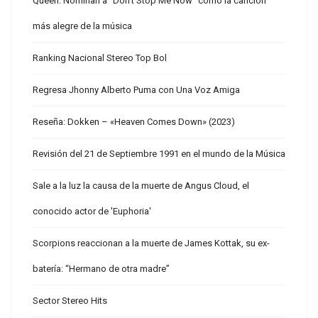
Queen: Nominan a “Don’t Stop Me Now” como la canción
más alegre de la música
Ranking Nacional Stereo Top Bol
Regresa Jhonny Alberto Puma con Una Voz Amiga
Reseña: Dokken – «Heaven Comes Down» (2023)
Revisión del 21 de Septiembre 1991 en el mundo de la Música
Sale a la luz la causa de la muerte de Angus Cloud, el
conocido actor de 'Euphoria'
Scorpions reaccionan a la muerte de James Kottak, su ex-
batería: “Hermano de otra madre”
Sector Stereo Hits