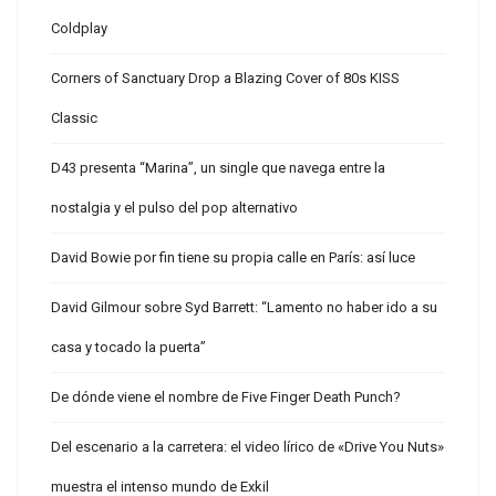
Coldplay
Corners of Sanctuary Drop a Blazing Cover of 80s KISS
Classic
D43 presenta “Marina”, un single que navega entre la
nostalgia y el pulso del pop alternativo
David Bowie por fin tiene su propia calle en París: así luce
David Gilmour sobre Syd Barrett: “Lamento no haber ido a su
casa y tocado la puerta”
De dónde viene el nombre de Five Finger Death Punch?
Del escenario a la carretera: el video lírico de «Drive You Nuts»
muestra el intenso mundo de Exkil