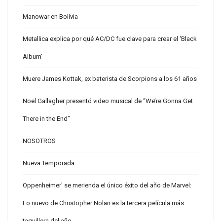
Manowar en Bolivia
Metallica explica por qué AC/DC fue clave para crear el 'Black
Album'
Muere James Kottak, ex baterista de Scorpions a los 61 años
Noel Gallagher presentó video musical de “We’re Gonna Get
There in the End”
NOSOTROS
Nueva Temporada
Oppenheimer' se merienda el único éxito del año de Marvel:
Lo nuevo de Christopher Nolan es la tercera película más
taquillera del año