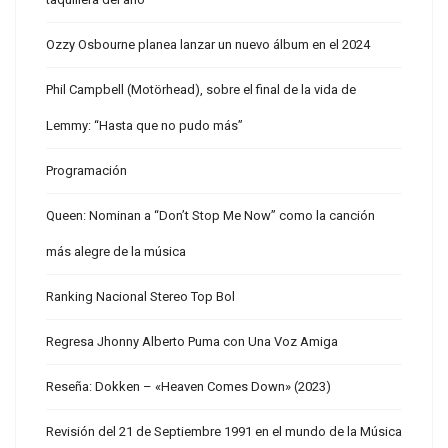
Ozzy Osbourne planea lanzar un nuevo álbum en el 2024
Phil Campbell (Motörhead), sobre el final de la vida de
Lemmy: “Hasta que no pudo más”
Programación
Queen: Nominan a “Don’t Stop Me Now” como la canción
más alegre de la música
Ranking Nacional Stereo Top Bol
Regresa Jhonny Alberto Puma con Una Voz Amiga
Reseña: Dokken – «Heaven Comes Down» (2023)
Revisión del 21 de Septiembre 1991 en el mundo de la Música