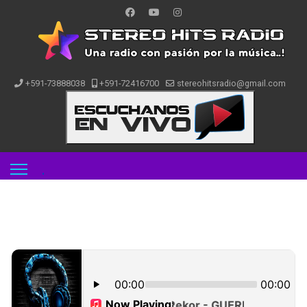
+591-73888038
+591-72416700
stereohitsradio@gmail.com
.