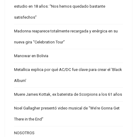
estudio en 18 años: “Nos hemos quedado bastante
satisfechos”
Madonna reaparece totalmente recargada y enérgica en su
nueva gira “Celebration Tour”
Manowar en Bolivia
Metallica explica por qué AC/DC fue clave para crear el 'Black
Album'
Muere James Kottak, ex baterista de Scorpions a los 61 años
Noel Gallagher presentó video musical de “We’re Gonna Get
There in the End”
NOSOTROS