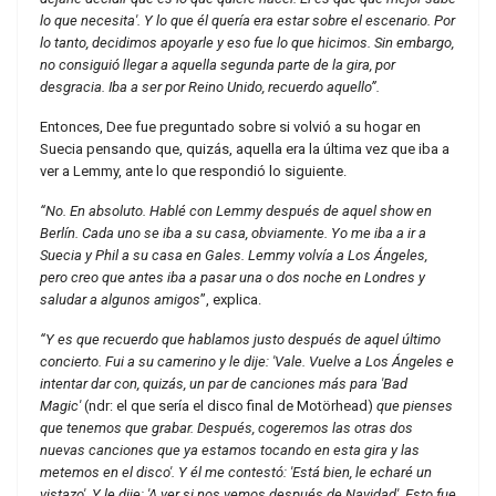
lo que necesita'. Y lo que él quería era estar sobre el escenario. Por
lo tanto, decidimos apoyarle y eso fue lo que hicimos. Sin embargo,
no consiguió llegar a aquella segunda parte de la gira, por
desgracia. Iba a ser por Reino Unido, recuerdo aquello”.
Entonces, Dee fue preguntado sobre si volvió a su hogar en
Suecia pensando que, quizás, aquella era la última vez que iba a
ver a Lemmy, ante lo que respondió lo siguiente.
“No. En absoluto. Hablé con Lemmy después de aquel show en
Berlín. Cada uno se iba a su casa, obviamente. Yo me iba a ir a
Suecia y Phil a su casa en Gales. Lemmy volvía a Los Ángeles,
pero creo que antes iba a pasar una o dos noche en Londres y
saludar a algunos amigos
”, explica.
“Y es que recuerdo que hablamos justo después de aquel último
concierto. Fui a su camerino y le dije: 'Vale. Vuelve a Los Ángeles e
intentar dar con, quizás, un par de canciones más para 'Bad
Magic'
(ndr: el que sería el disco final de Motörhead)
que pienses
que tenemos que grabar. Después, cogeremos las otras dos
nuevas canciones que ya estamos tocando en esta gira y las
metemos en el disco'. Y él me contestó: 'Está bien, le echaré un
vistazo'. Y le dije: 'A ver si nos vemos después de Navidad'. Esto fue