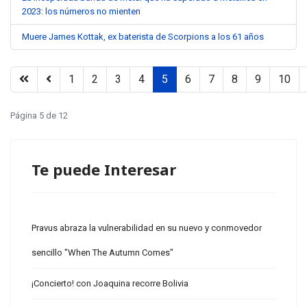
2023: los números no mienten
Muere James Kottak, ex baterista de Scorpions a los 61 años
1
2
3
4
5
6
7
8
9
10
Página 5 de 12
Te puede Interesar
Pravus abraza la vulnerabilidad en su nuevo y conmovedor
sencillo "When The Autumn Comes"
¡Concierto! con Joaquina recorre Bolivia