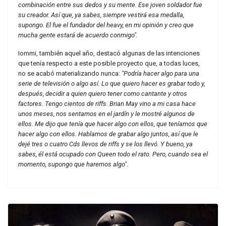
combinación entre sus dedos y su mente. Ese joven soldador fue
su creador. Así que, ya sabes, siempre vestirá esa medalla,
supongo. El fue el fundador del heavy, en mi opinión y creo que
mucha gente estará de acuerdo conmigo".
Iommi, también aquel año, destacó algunas de las intenciones
que tenía respecto a este posible proyecto que, a todas luces,
no se acabó materializando nunca:
"Podría hacer algo para una
serie de televisión o algo así. Lo que quiero hacer es grabar todo y,
después, decidir a quien quiero tener como cantante y otros
factores. Tengo cientos de riffs. Brian May vino a mi casa hace
unos meses, nos sentamos en el jardín y le mostré algunos de
ellos. Me dijo que tenía que hacer algo con ellos, que teníamos que
hacer algo con ellos. Hablamos de grabar algo juntos, así que le
dejé tres o cuatro Cds llevos de riffs y se los llevó. Y bueno, ya
sabes, él está ocupado con Queen todo el rato. Pero, cuando sea el
momento, supongo que haremos algo"
.