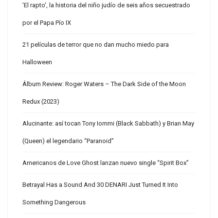
'El rapto', la historia del niño judío de seis años secuestrado
por el Papa Pío IX
21 películas de terror que no dan mucho miedo para
Halloween
Álbum Review: Roger Waters – The Dark Side of the Moon
Redux (2023)
Alucinante: así tocan Tony Iommi (Black Sabbath) y Brian May
(Queen) el legendario “Paranoid”
Americanos de Love Ghost lanzan nuevo single “Spirit Box”
Betrayal Has a Sound And 30 DENARI Just Turned It Into
Something Dangerous