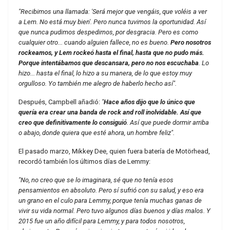
"Recibimos una llamada: 'Será mejor que vengáis, que voléis a ver
a Lem. No está muy bien'. Pero nunca tuvimos la oportunidad. Así
que nunca pudimos despedirnos, por desgracia. Pero es como
cualquier otro... cuando alguien fallece, no es bueno.
Pero nosotros
rockeamos, y Lem rockeó hasta el final, hasta que no pudo más.
Porque intentábamos que descansara, pero no nos escuchaba
. Lo
hizo... hasta el final, lo hizo a su manera, de lo que estoy muy
orgulloso. Yo también me alegro de haberlo hecho así".
Después, Campbell añadió:
"
Hace años dijo que lo único que
quería era crear una banda de rock and roll inolvidable. Así que
creo que definitivamente lo consiguió
. Así que puede dormir arriba
o abajo, donde quiera que esté ahora, un hombre feliz".
El pasado marzo, Mikkey Dee, quien fuera batería de Motörhead,
recordó también los últimos días de Lemmy:
"No, no creo que se lo imaginara, sé que no tenía esos
pensamientos en absoluto. Pero sí sufrió con su salud, y eso era
un grano en el culo para Lemmy, porque tenía muchas ganas de
vivir su vida normal. Pero tuvo algunos días buenos y días malos. Y
2015 fue un año difícil para Lemmy, y para todos nosotros,