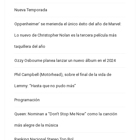
Nueva Temporada
Oppenheimer' se merienda el único éxito del año de Marvel:
Lo nuevo de Christopher Nolan es la tercera película más
taquillera del año
Ozzy Osbourne planea lanzar un nuevo álbum en el 2024
Phil Campbell (Motörhead), sobre el final de la vida de
Lemmy: “Hasta que no pudo más”
Programación
Queen: Nominan a “Don’t Stop Me Now” como la canción
más alegre de la música
Ranking Nacional Stereo Top Bol