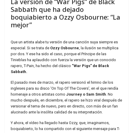
La versión de “War Pigs” de Black
Sabbath que ha dejado
boquiabierto a Ozzy Osbourne: “La
mejor”
Que un artista alabe tu versión de una canción suya siempre es
especial. Si se trata de
Ozzy Osbourne
, la ilusión se multiplica
por dos. Y ese ha sido el caso, porque el Príncipe de las
Tinieblas ha aplaudido con fuerza la versión que un conocido
rapero, T-Pain, ha hecho del clásico
“War Pigs” de Black
Sabbath.
El pasado mes de marzo, el rapero versionó el himno de los
ingleses para su disco 'On Top Of The Covers', en el que rendía
homenaje a otros artistas como
Journey o Sam Smith
. No
mucho después, en diciembre, el rapero se hizo viral después de
versionar el tema de nuevo, pero en directo, con más de un fan
alucinado ante la insólita calidad de su interpretación.
Y ahora, el vídeo ha llegado hasta Ozzy, que, imaginamos,
boquiabierto, lo ha compartido con el siguiente mensaje para T-