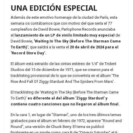
UNA EDICIÓN ESPECIAL
Además de este emotivo homenaje de la ciudad de París, esta
semana os contábamos que con motivo del que sería el 77
cumpleaños de David Bowie, Parlophone Records anunciaba
el
lanzamiento de un LP de vinilo limitado muy especial
de
David Bowie,
'Waiting In The Sky (Before The Starman Came
To Earth)'
, que saldrá a la venta el
20 de abril de 2024 para el
'Record Store Day'.
El álbum está extraído de las cintas estéreo de 1/4" de Trident
Studios del 15 de diciembre de 1971, que se crearon para el
tracklisting provisional de lo que se convertiría en el álbum 'The
Rise And Fall Of Ziggy Stardust And The Spiders From Mars'.
El tracklisting de 'Waiting In The Sky (Before The Starman Came
To Earth)'
es diferente al del álbum 'Ziggy Stardust' y
contiene cuatro canciones que no llegaron al álbum final.
En la cara 1, en lugar de "Starman", uno de los tres últimos temas
grabados para el álbum en febrero de 1972, aparece "Round and
Round", una versión de Chuck Berry. El tema se publicó
finalmente en un single como cara B de "Drive-in Saturday" el 6