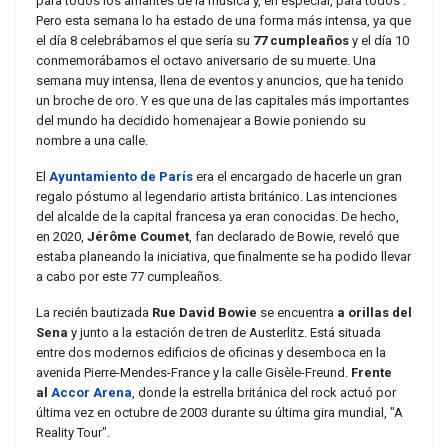
para todos los amantes de la música y, en especial, para todos .
Pero esta semana lo ha estado de una forma más intensa, ya que
el día 8 celebrábamos el que sería su
77 cumpleaños
y el día 10
conmemorábamos el octavo aniversario de su muerte. Una
semana muy intensa, llena de eventos y anuncios, que ha tenido
un broche de oro. Y es que una de las capitales más importantes
del mundo ha decidido homenajear a Bowie poniendo su
nombre a una calle.
El
Ayuntamiento de París
era el encargado de hacerle un gran
regalo póstumo al legendario artista británico. Las intenciones
del alcalde de la capital francesa ya eran conocidas. De hecho,
en 2020,
Jérôme Coumet
, fan declarado de Bowie, reveló que
estaba planeando la iniciativa, que finalmente se ha podido llevar
a cabo por este 77 cumpleaños.
La recién bautizada
Rue David Bowie
se encuentra
a orillas del
Sena
y junto a la estación de tren de Austerlitz. Está situada
entre dos modernos edificios de oficinas y desemboca en la
avenida Pierre-Mendes-France y la calle Gisèle-Freund.
Frente
al
Accor Arena
, donde la estrella británica del rock actuó por
última vez en octubre de 2003 durante su última gira mundial, "A
Reality Tour".