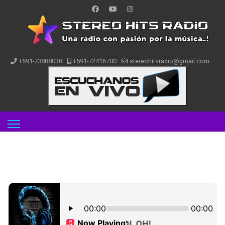
+591-73888038
+591-72416700
stereohitsradio@gmail.com
.