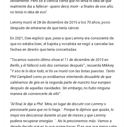
obviamente. Pero sé a ciencia cierta que no tenía ni idea de que
realmente iba a fallecer - quiero decir, morir - a finales de ese año;
no tenía ni idea de eso".
Lemmy murió el 28 de diciembre de 2015 a los 70 años, poco
después de enterarse de que tenía cáncer.
En 2021, Dee explicó que, pese a que Lemmy era consciente de
que no estaba bien, el bajista y vocalista se negó a cancelar las
fechas en directo que tenía concertadas.
“
Tocamos nuestro último show el 11 de diciembre de 2015 en
Berlín, y él falleció solo dos semanas después
”, recuerda Mikkey.
“
Y eso te lo dice todo, el tío se murió con las botas puestas. Tanto
Phil Campbell como yo estábamos intentando disuadirle de que
saliéramos de gira en la segunda parte de nuestro tour europeo
después de aquellas navidades. Sin embargo, no hubo ninguna
manera de convencerle de ello”.
“Al final, le dije a Phil: 'Mira, en lugar de discutir con Lemmy o
presionarle para que no lo haga..'. Porque le dijimos que quizás, lo
mejor era descansar durante un par de meses y que Lemmy
pudiera recuperar energías. '...No le presionemos más. Vamos a
dejarle decidir qué es lo que quiere hacer. Él es que que mejor sabe