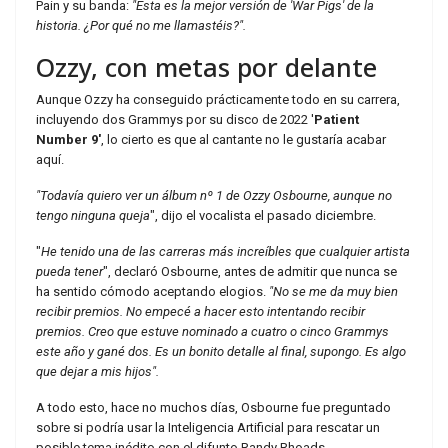
Pain y su banda:
"Esta es la mejor versión de 'War Pigs' de la
historia. ¿Por qué no me llamastéis?".
Ozzy, con metas por delante
Aunque Ozzy ha conseguido prácticamente todo en su carrera,
incluyendo dos Grammys por su disco de 2022 '
Patient
Number 9'
, lo cierto es que al cantante no le gustaría acabar
aquí.
"Todavía quiero ver un álbum nº 1 de Ozzy Osbourne, aunque no
tengo ninguna queja
", dijo el vocalista el pasado diciembre.
"
He tenido una de las carreras más increíbles que cualquier artista
pueda tener
", declaró Osbourne, antes de admitir que nunca se
ha sentido cómodo aceptando elogios.
"No se me da muy bien
recibir premios. No empecé a hacer esto intentando recibir
premios. Creo que estuve nominado a cuatro o cinco Grammys
este año y gané dos. Es un bonito detalle al final, supongo. Es algo
que dejar a mis hijos".
A todo esto, hace no muchos días, Osbourne fue preguntado
sobre si podría usar la Inteligencia Artificial para rescatar un
posible tema inédito con el difunto Randy Rhoads.