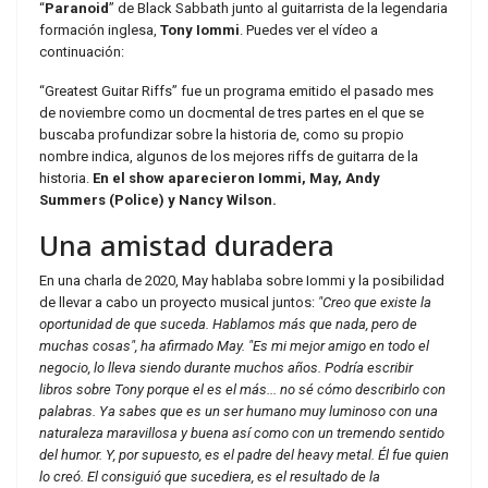
“
Paranoid
” de Black Sabbath junto al guitarrista de la legendaria
formación inglesa,
Tony Iommi
. Puedes ver el vídeo a
continuación:
“Greatest Guitar Riffs” fue un programa emitido el pasado mes
de noviembre como un docmental de tres partes en el que se
buscaba profundizar sobre la historia de, como su propio
nombre indica, algunos de los mejores riffs de guitarra de la
historia.
En el show aparecieron Iommi, May, Andy
Summers (Police) y Nancy Wilson.
Una amistad duradera
En una charla de 2020, May hablaba sobre Iommi y la posibilidad
de llevar a cabo un proyecto musical juntos:
"Creo que existe la
oportunidad de que suceda. Hablamos más que nada, pero de
muchas cosas", ha afirmado May. "Es mi mejor amigo en todo el
negocio, lo lleva siendo durante muchos años. Podría escribir
libros sobre Tony porque el es el más... no sé cómo describirlo con
palabras. Ya sabes que es un ser humano muy luminoso con una
naturaleza maravillosa y buena así como con un tremendo sentido
del humor. Y, por supuesto, es el padre del heavy metal. Él fue quien
lo creó. El consiguió que sucediera, es el resultado de la